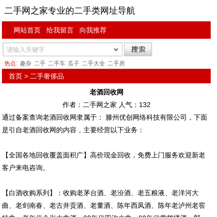
二手网之家专业的二手类网址导航
网站首页
给我留言
向我推荐
热点:
趣杂
二手
二手车
瓜子
二手大全
二手房
首页
>
二手奢侈品
老酒回收网
作者：二手网之家 人气：
132
通过备案查询老酒回收网隶属于： 滕州优创网络科技有限公司，下面
是引自老酒回收网的内容，主要经营以下业务：
【全国各地回收覆盖面积广】高价现金回收，免费上门服务欢迎新老
客户来电咨询。
【白酒收购系列】：收购老茅台酒、老汾酒、老五粮液、老洋河大
曲、老剑南春、老古井贡酒、老董酒、陈年西凤酒、陈年老泸州老窖