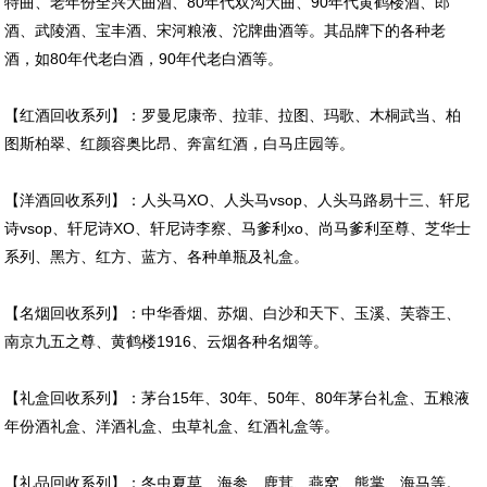
特曲、老年份全兴大曲酒、80年代双沟大曲、90年代黄鹤楼酒、郎
酒、武陵酒、宝丰酒、宋河粮液、沱牌曲酒等。其品牌下的各种老
酒，如80年代老白酒，90年代老白酒等。
【红酒回收系列】：罗曼尼康帝、拉菲、拉图、玛歌、木桐武当、柏
图斯柏翠、红颜容奥比昂、奔富红酒，白马庄园等。
【洋酒回收系列】：人头马XO、人头马vsop、人头马路易十三、轩尼
诗vsop、轩尼诗XO、轩尼诗李察、马爹利xo、尚马爹利至尊、芝华士
系列、黑方、红方、蓝方、各种单瓶及礼盒。
【名烟回收系列】：中华香烟、苏烟、白沙和天下、玉溪、芙蓉王、
南京九五之尊、黄鹤楼1916、云烟各种名烟等。
【礼盒回收系列】：茅台15年、30年、50年、80年茅台礼盒、五粮液
年份酒礼盒、洋酒礼盒、虫草礼盒、红酒礼盒等。
【礼品回收系列】：冬虫夏草、海参、鹿茸、燕窝、熊掌、海马等。