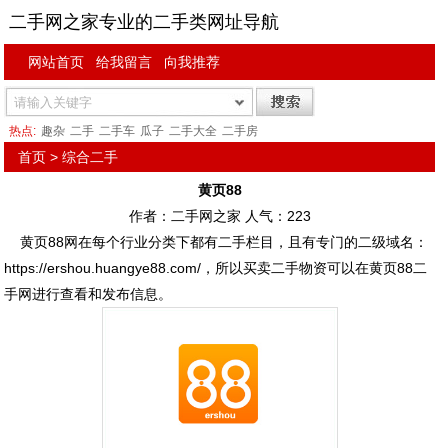
二手网之家专业的二手类网址导航
网站首页
给我留言
向我推荐
热点:
趣杂
二手
二手车
瓜子
二手大全
二手房
首页
>
综合二手
黄页88
作者：二手网之家 人气：
223
黄页88网在每个行业分类下都有二手栏目，且有专门的二级域名：
https://ershou.huangye88.com/，所以买卖二手物资可以在黄页88二
手网进行查看和发布信息。