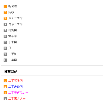
断舍哩
闲芯
瓜子二手车
优信二手车
利淘网
懂车帝
丁书网
只二
二手汇
二舅网
推荐网站
二手买卖网
二手趣杂网
二手奢侈品大全
二手家具大全